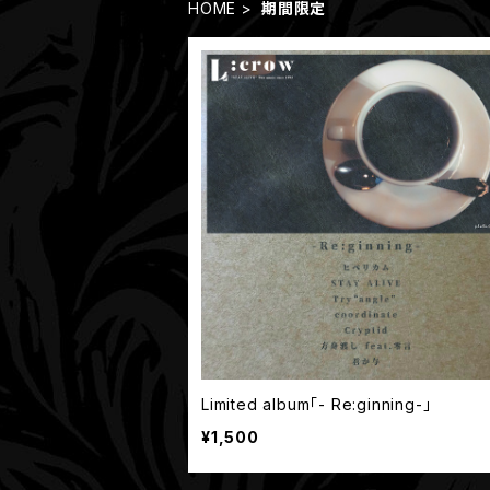
HOME
期間限定
Limited album「- Re:ginning-」
¥1,500