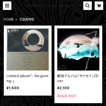
CD/DVD | L:crow online shop
HOME
CD/DVD
Limited album「- Re:ginni
配信アルバム「サイセイ」CD
ng-」
ver
¥1,500
¥2,100
SOLD OUT