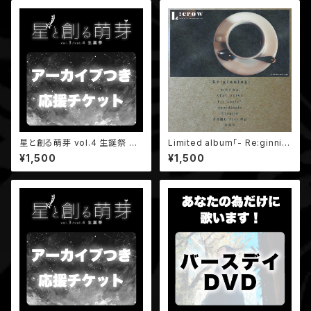
星と創る萌芽 vol.4 生誕祭 8
Limited album「- Re:ginnin
月27日「アーカイブ付き応援チ
g-」
¥1,500
¥1,500
ケット」