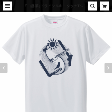
「白昼夢」ドライシルキータッチTシャ
ツ（白）/受注生産分 | L:crow onlin
e shop