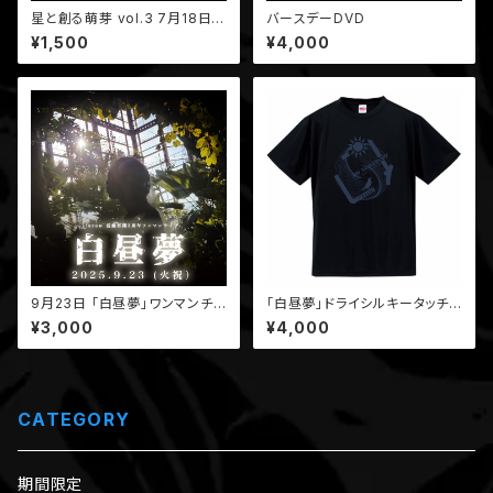
星と創る萌芽 vol.3 7月18日
バースデーDVD
「アーカイブ付き応援チケット」
¥1,500
¥4,000
9月23日 「白昼夢」ワンマンチケ
「白昼夢」ドライシルキータッチT
ット
シャツ（黒）/受注生産分
¥3,000
¥4,000
CATEGORY
期間限定