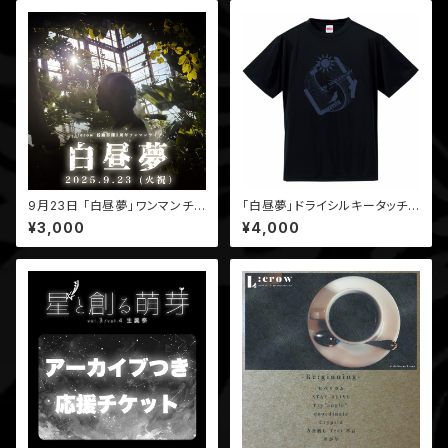
9月23日 「白昼夢」ワンマンチケ
「白昼夢」ドライシルキータッチT
ット
シャツ（黒）/受注生産分
¥3,000
¥4,000