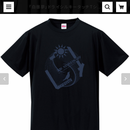
「白昼夢」ドライシルキータッチTシャ
ツ（黒）/受注生産分 | L:crow onlin
e shop