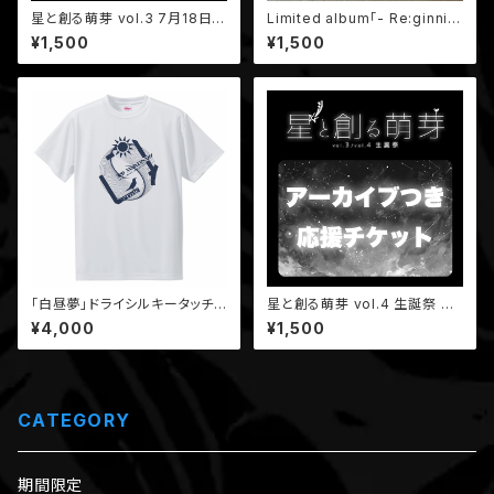
星と創る萌芽 vol.3 7月18日
Limited album「- Re:ginnin
「アーカイブ付き応援チケット」
g-」
¥1,500
¥1,500
「白昼夢」ドライシルキータッチT
星と創る萌芽 vol.4 生誕祭 8
シャツ（白）/受注生産分
月27日「アーカイブ付き応援チ
¥4,000
¥1,500
ケット」
CATEGORY
期間限定